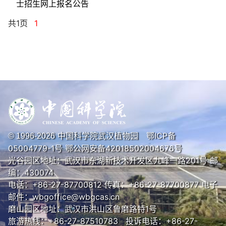
士招生网上报名公告
共1页
1
中国科学院武汉植物园
鄂ICP备
© 1996-
2026
05004779-1号
鄂公网安备42018502004676号
光谷园区地址：武汉市东湖新技术开发区九峰一路201号 邮
编：430074
电话：+86-27-87700812 传真：+86-27-87700877 电子
邮件：wbgoffice@wbgcas.cn
磨山园区地址：武汉市洪山区鲁磨路特1号
旅游热线：+86-27-87510783 投诉电话：+86-27-