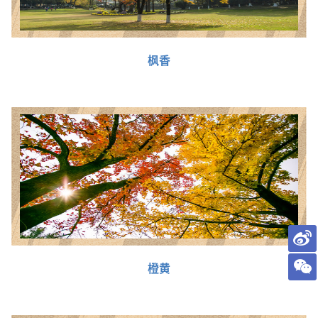
枫香
橙黄