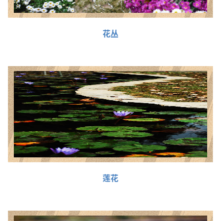
花丛
莲花