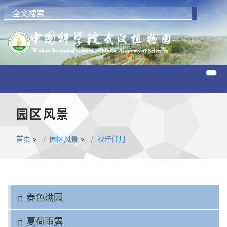
园区风景
首页
>
园区风景
>
秋桂伴月
春色满园
夏荷雨露