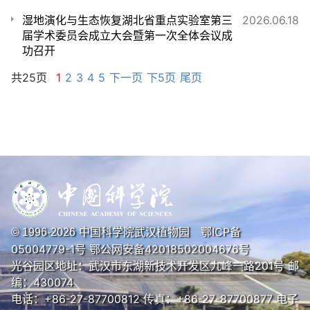
湿地演化与生态恢复湖北省重点实验室第三
2026.06.18
届学术委员会成立大会暨第一次全体会议成
功召开
共25页
1
2
3
4
5
下一页
下5页
尾页
中国科学院武汉植物园
鄂ICP备
© 1996-
2026
05004779-1号
鄂公网安备42018502004676号
光谷园区地址：武汉市东湖新技术开发区九峰一路201号 邮
编：430074
电话：+86-27-87700812 传真：+86-27-87700877 电子