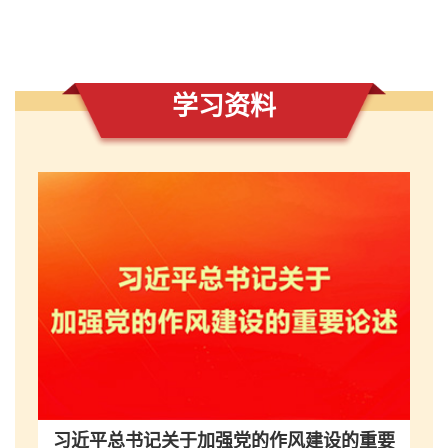
学习资料
习近平总书记关于加强党的作风建设的重要