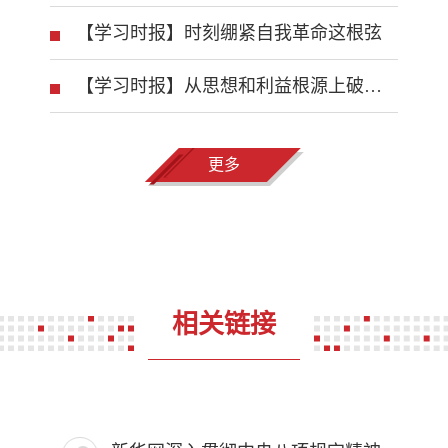
【学习时报】时刻绷紧自我革命这根弦
【学习时报】从思想和利益根源上破解作风问题
更多
相关链接