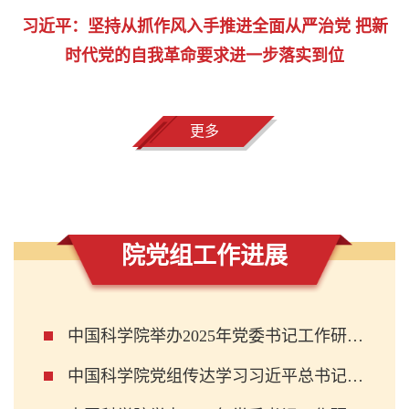
习近平：坚持从抓作风入手推进全面从严治党 把新
时代党的自我革命要求进一步落实到位
更多
院党组工作进展
中国科学院举办2025年党委书记工作研讨班
中国科学院党组传达学习习近平总书记重要指示精神 总结全院深入贯彻中央八项规定精神学习教育