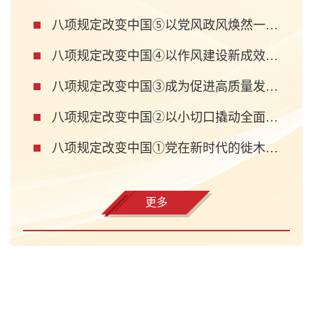
八项规定改变中国⑤以党风政风焕然一新引领社风民风深刻变革
八项规定改变中国④以作风建设新成效赢得人民群众衷心拥护
八项规定改变中国③成为促进高质量发展强大动力
八项规定改变中国②以小切口撬动全面从严治党大变局
八项规定改变中国①党在新时代的徙木立信之举
更多