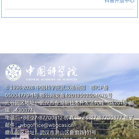
科普开放中心
中国科学院武汉植物园
鄂ICP备
© 1996-
2026
05004779-1号
鄂公网安备42018502004676号
光谷园区地址：武汉市东湖新技术开发区九峰一路201号 邮
编：430074
电话：+86-27-87700812 传真：+86-27-87700877 电子
邮件：wbgoffice@wbgcas.cn
磨山园区地址：武汉市洪山区鲁磨路特1号