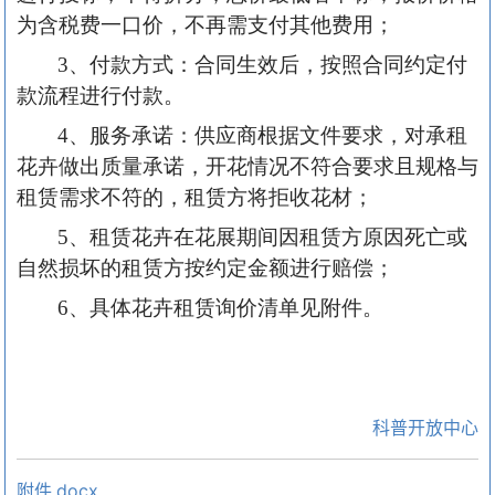
为含税费一口价，不再需支付其他费用；
3、付款方式：合同生效后
，
按照合同约定付
款流程进行付款
。
4、服务承诺：供应商根据文件要求，对
承租
花卉
做出质量承诺，开花情况不符合要求且规格与
租赁
需求不符的，
租赁
方将拒收花材
；
5、租赁花卉在花展期间因租赁方原因死亡或
自然损坏的租赁方按约定金额进行赔偿；
6
、具体
花卉租赁
询价清单见附件。
科普开放中心
附件.docx