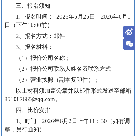
三、报名须知
1、报名时间
：
202
6
年
5
月
25
日
—202
6
年
6
月
1
日（下午
16:00前）
2、报名方式：邮件
3、报名材料：
（
1）报价公司名称；
（
2）报价公司联系人姓名及联系方式；
（
3
）营业执照（副本复印件）；
以上材料须加盖公章并以邮件形式发送至邮箱
851087665
@qq.com。
四、比价安排
1、时间：
202
6
年
6
月
2
日上午
11
：
3
0（如有调
整，另行通知）