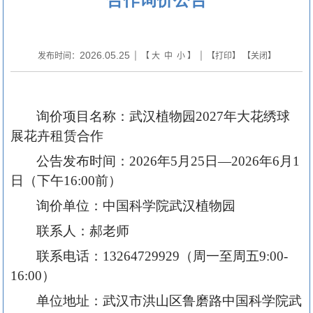
2026.05.25
发布时间：
| 【
大
中
小
】 | 【
打印
】 【
关闭
】
询价项目名称
：
武汉植物园
202
7
年
大花绣球
展花卉租赁合作
公告发布时
间：
202
6
年
5
月
25
日
—202
6
年
6
月
1
日（下午
16:00前）
询价单位：中国
科学院武汉植物园
联系人：
郝
老师
联系电话：
13264729929
（周一至周五
9:00-
16:00）
单位地址：武汉市洪山区鲁磨路中国科学院武