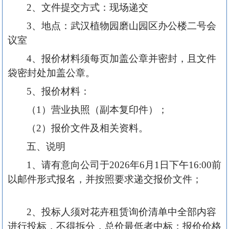
2、文件提交方式：现场递交
3、地点：武汉植物园磨山园区办公楼二号会
议室
4、报价材料须每页加盖公章并密封，且文件
袋密封处加盖公章。
5、报价材料：
（
1）营业执照（副本复印件）；
（
2）报价文件及相关资料。
五、说明
1、请有意向公司
于
202
6
年
6
月
1
日下午
16:00前
以邮件形式报名，并按照要求递交报价文件；
2、投标人须对
花卉租赁
询价清单中全部内容
进行投标，不得拆分，总价最低者中标；报价价格