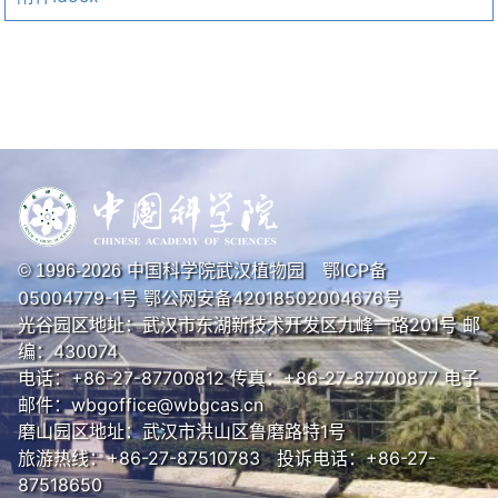
中国科学院武汉植物园
鄂ICP备
© 1996-
2026
05004779-1号
鄂公网安备42018502004676号
光谷园区地址：武汉市东湖新技术开发区九峰一路201号 邮
编：430074
电话：+86-27-87700812 传真：+86-27-87700877 电子
邮件：wbgoffice@wbgcas.cn
磨山园区地址：武汉市洪山区鲁磨路特1号
旅游热线：+86-27-87510783 投诉电话：+86-27-
87518650