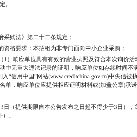
定
。
府采购法》第二十二条规定；
的资格要求：本
招租
为非专门面向中小企业采购
；
（
1
）
响应单位具有有效的营业执照及符合
本次询价活
动中无重大违法记录的证明，响应单位如存续时间不
列入
“信用中国”网站(www.creditchina.gov.cn
名单，响应单位应提供相应证明材料或(加盖公章)承
13日
（提供期限自本公告发布之日起不得少于
3
日），
外）。