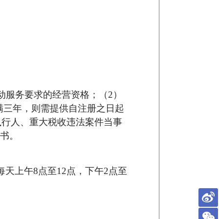
动服务
要求的经营资格；
（
2
）
满三年，则需提供自注册之日起
)中失信被执行人、重大税收违法案件当事
诺书。
每天上午
8点至12点，下午2点至