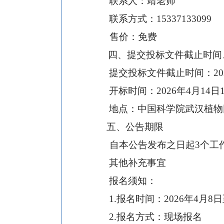
联系人：
靖
老师
联系方式：
1
5337133099
售价：免费
四、
提交
投标
文件截止时间
提交
投标
文件截止时间：
20
开标时间：
202
6
年
4
月
14
日
地点：中国科学院武汉植物
五、
公告期限
自本公告发布之日起
3
个工
其他补充事宜
报名须知：
1.
报名时间：
202
6
年
4
月
8
日
2.
报名方式：现场报名