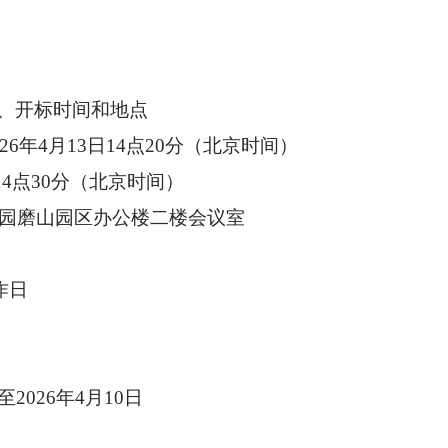
、开标时间和地点
2
6
年
4
月
13
日
14
点
2
0分（北京时间）
14
点
3
0分（北京时间）
园磨山园区办公楼二楼会议室
作日
至
202
6
年
4
月
10
日