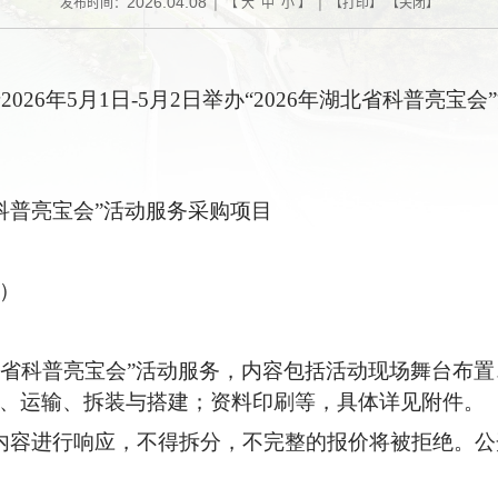
2026.04.08
发布时间：
| 【
大
中
小
】 | 【
打印
】 【
关闭
】
于
202
6
年
5月1日-5月2日
举办
“
2026年湖北省科普亮宝
省科普亮宝会
”
活动服务采购项目
）
湖北省科普亮宝会
”
活动服务，内容包括活动现场
舞台
布置
、运输、拆装与搭建；资料印刷等，具体详见
附
件。
内容进行响应，不得拆分，不完整的报价将被拒绝。
公