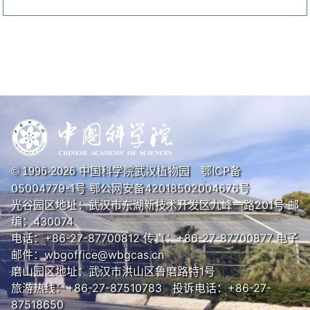
中国科学院武汉植物园
鄂ICP备
© 1996-
2026
05004779-1号
鄂公网安备42018502004676号
光谷园区地址：武汉市东湖新技术开发区九峰一路201号 邮
编：430074
电话：+86-27-87700812 传真：+86-27-87700877 电子
邮件：wbgoffice@wbgcas.cn
磨山园区地址：武汉市洪山区鲁磨路特1号
旅游热线：+86-27-87510783 投诉电话：+86-27-
87518650