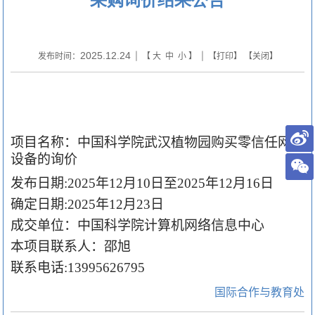
2025.12.24
发布时间：
| 【
大
中
小
】 | 【
打印
】 【
关闭
】
项目名称：中国科学院武汉植物园购买零信任网关
设备的询价
发布日期
:2025
年
1
2
月
10
日至
2025
年
12
月
16
日
确定日期
:2025
年
12
月
23
日
成交单位：中国科学院计算机网络信息中心
本项目联系人：
邵旭
联系电话
:1
3995626795
国际合作与教育处