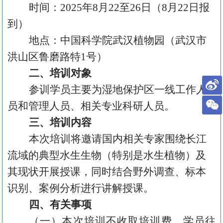
时间：
202
5
年
8
月
2
2
至
2
6
日
（
8
月
22
日报
到）
地点：中国科学院武汉植物园
（武汉市
洪山区鲁磨路特
1
号）
二、培训对象
参训学员主要为
湿地保护区一线工作人
员和管理人员、相关专业科研人员
。
三、培训内容
本次培训将邀
请国内相关专家
围绕
长江
流域的典型水生生物（特别是水生植物）及
其现状
开展授课
，
同时
结合野外调查、标本
识别、案例分析
进行
讲解
授课
。
四、有关事项
（一）
本次培训不收取培训费，
学员
往