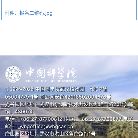
附件：报名二维码.jpg
中国科学院武汉植物园
鄂ICP备
© 1996-
2026
05004779-1号
鄂公网安备42018502004676号
光谷园区地址：武汉市东湖新技术开发区九峰一路201号 邮
编：430074
电话：+86-27-87700812 传真：+86-27-87700877 电子
邮件：wbgoffice@wbgcas.cn
磨山园区地址：武汉市洪山区鲁磨路特1号