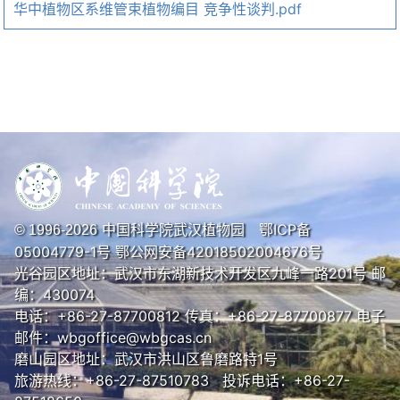
华中植物区系维管束植物编目 竞争性谈判.pdf
中国科学院武汉植物园
鄂ICP备
© 1996-
2026
05004779-1号
鄂公网安备42018502004676号
光谷园区地址：武汉市东湖新技术开发区九峰一路201号 邮
编：430074
电话：+86-27-87700812 传真：+86-27-87700877 电子
邮件：wbgoffice@wbgcas.cn
磨山园区地址：武汉市洪山区鲁磨路特1号
旅游热线：+86-27-87510783 投诉电话：+86-27-