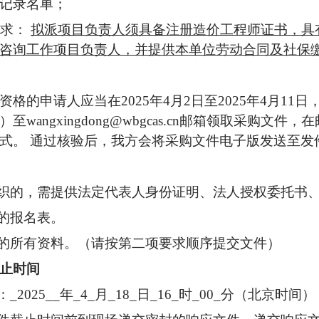
记录名单；
要求：
拟派项目负责人须具备注册造价工程师证书，具
咨询工作项目负责人，并提供本单位劳动合同及社保
的申请人应当在2025年4月2日至2025年4月11日，每
angxingdong@wbgcas.cn邮箱领取采购文
式。 通过核验后，我方会将采购文件电子版发送至发
组织的，需提供法定代表人身份证明、法人授权委托书
章的报名表。
中的所有资料。（请按第二项要求顺序提交文件）
止时间
2025__年_4_月_18_日_16_时_00_分（北京时间）