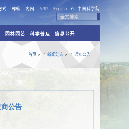
方式
邮箱
内网
ARP
English
中国科学院
流
园林园艺
信息公开
科学普及
首页
>
新闻动态
>
通知公告
磋商公告