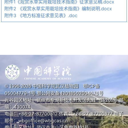
附件1《观赏水草实用栽培技术指南》征求意见稿.docx
附件2 《观赏水草实用栽培技术指南》编制说明.docx
附件3 《地方标准征求意见表》.doc
中国科学院武汉植物园
鄂ICP备
© 1996-
2026
05004779-1号
鄂公网安备42018502004676号
光谷园区地址：武汉市东湖新技术开发区九峰一路201号 邮
编：430074
电话：+86-27-87700812 传真：+86-27-87700877 电子
邮件：wbgoffice@wbgcas.cn
磨山园区地址：武汉市洪山区鲁磨路特1号