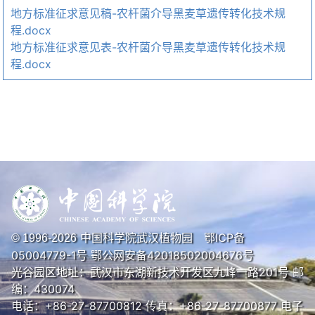
地方标准征求意见稿-农杆菌介导黑麦草遗传转化技术规
程.docx
地方标准征求意见表-农杆菌介导黑麦草遗传转化技术规
程.docx
中国科学院武汉植物园
鄂ICP备
© 1996-
2026
05004779-1号
鄂公网安备42018502004676号
光谷园区地址：武汉市东湖新技术开发区九峰一路201号 邮
编：430074
电话：+86-27-87700812 传真：+86-27-87700877 电子