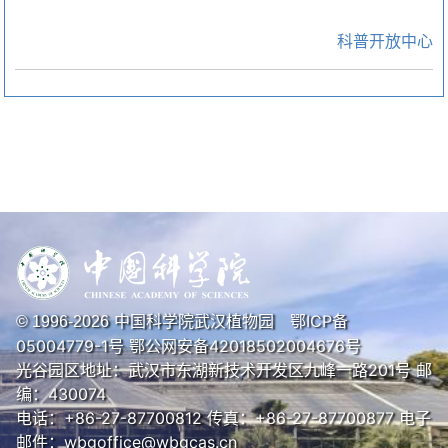
科普开放中心
中国科学院武汉植物园
鄂ICP备
© 1996-
2026
05004779-1号
鄂公网安备42018502004676号
光谷园区地址：武汉市东湖新技术开发区九峰一路201号 邮
编：430074
电话：+86-27-87700812 传真：+86-27-87700877 电子
邮件：wbgoffice@wbgcas.cn