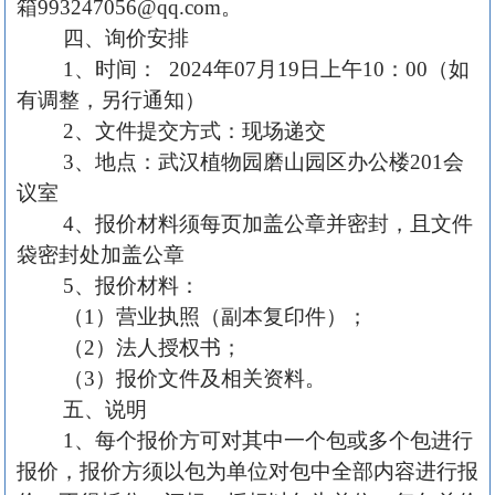
箱
993247056@qq.com。
四、询价安排
1、时间： 202
4
年
07
月
19
日
上
午
10
：
0
0（如
有调整，另行通知）
2、文件提交方式：现场递交
3、
地点：武汉植物园磨山园区办公楼
201
会
议室
4
、报价材料须每页加盖公章并密封，且文件
袋密封处加盖公章
5
、报价材料：
（
1）营业执照（副本复印件）；
（
2）
法人授权书；
（
3）
报价文件及相关资料。
五、说明
1、
每个
报价方
可对其中一个包或多个包进行
报价
，
报价方
须以包为单位对包中全部内容进行
报