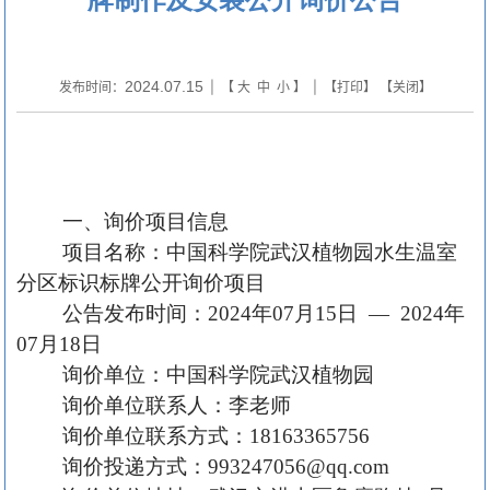
2024.07.15
发布时间：
| 【
大
中
小
】 | 【
打印
】 【
关闭
】
一、
询价
项目信息
项目名称：中国科学院
武汉植物
园水生温室
分区标识标牌
公开询价
项目
公告发布时间：
202
4
年
07
月
15
日
— 202
4
年
07
月
18
日
询
价单位：中国科学院武汉植物园
询
价单位联系人：
李
老师
询
价单位
联系方式：
18163365756
询价投递
方式：
993247056@qq.com