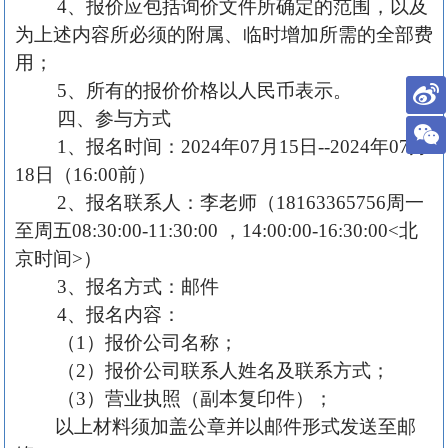
4、报价应包括
询
价文件所确定的范围，以及
为上述内容所必须的附属、临时增加所需的全部费
用
；
5
、所有的报价价格以人民币表示。
四、
参与方式
1、报
名
时间：
202
4
年
07
月
15
日
--
202
4
年
07
月
18
日（
1
6
:
0
0
前
）
2、报名联系人：李老师（18163365756周一
至周五
08:30:00-11:30:00 ，14:00:00-16:30:00<北
京时间>）
3、报
名
方式：邮
件
4、
报
名
内容：
（
1
）报价公司名称；
（
2
）报价公司联系人姓名及联系方式；
（
3）营业执照（副本复印件）；
以上材料须加盖公章并以邮件形式发送至邮