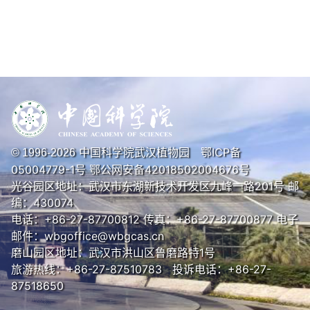
中国科学院武汉植物园
鄂ICP备
© 1996-
2026
05004779-1号
鄂公网安备42018502004676号
光谷园区地址：武汉市东湖新技术开发区九峰一路201号 邮
编：430074
电话：+86-27-87700812 传真：+86-27-87700877 电子
邮件：wbgoffice@wbgcas.cn
磨山园区地址：武汉市洪山区鲁磨路特1号
旅游热线：+86-27-87510783 投诉电话：+86-27-
87518650