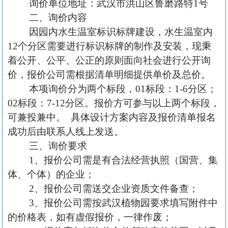
询
价单位地址：武汉市洪山区鲁磨路特
1号
二、
询价
内容
因园内
水生温室
标识标牌建设，
水生温室内
12个分区需要进行
标识标牌
的
制作
及安装
，
现秉
着公开、公平、公正的原则面向社会进行公开
询
价
，报价公司需根据清单明细提供单价及总价。
本项询价分为两个标段，
01标段：1-6分区；
02标段：7-12分区。
报价方可参与以上两个标段，
可兼投兼中
。
具体
设计方案
内容
及报价清单报名
成功后由联系人线上发送
。
三、
询价
要求
1、报价公司需是有合法经营执照（国营、集
体、个体）
的
企业；
2、报价公司需送交企业资质文件备查；
3、报价公司需按武汉植物园要求填写附件中
的价格表，如有虚假报价，一律作废；