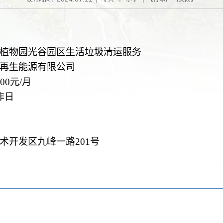
植物园光谷园区生活垃圾清运服务
再生能源有限公司
00
元
/
月
作日
术开发区九峰一路
201
号