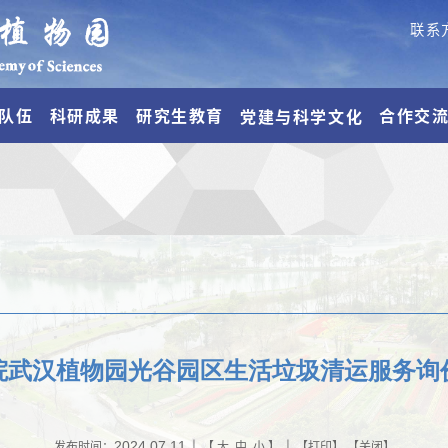
联系
队伍
科研成果
研究生教育
合作交
党建与科学文化
院武汉植物园光谷园区生活垃圾清运服务询
2024.07.11
发布时间：
| 【
大
中
小
】 | 【
打印
】 【
关闭
】