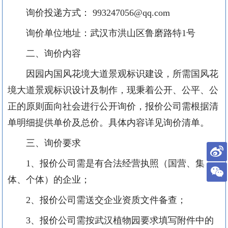
询价投递
方式：
993247056@qq.com
询
价单位地址：武汉市洪山区鲁磨路特
1号
二、
询价
内容
因园内国风花境大道景观标识建设，所需
国风花
境大道景观标识
设计及制作，
现秉着公开、公平、公
正的原则面向社会进行公开
询
价
，报价公司需根据清
单明细提供单价及总价。具体内容详见询价清单。
三、
询价
要求
1、报价公司需是有合法经营执照（国营、集
体、个体）
的
企业；
2、报价公司需送交企业资质文件备查；
3、报价公司需按武汉植物园要求填写附件中的