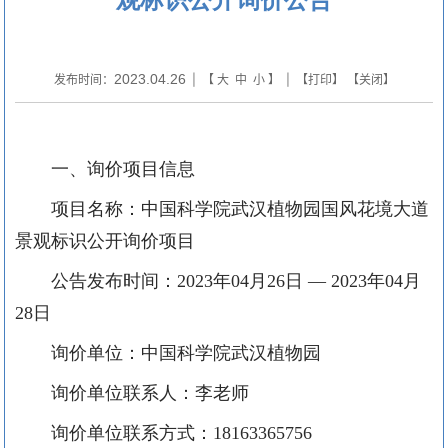
2023.04.26
发布时间：
| 【
大
中
小
】 | 【
打印
】 【
关闭
】
一、
询价
项目信息
项目名称：中国科学院
武汉植物园
国风花境大道
景观标识
公开询价
项目
公告发布时间：
202
3
年
04
月
26
日
— 202
3
年
04
月
28
日
询
价单位：中国科学院武汉植物园
询
价单位联系人：
李
老师
询
价单位
联系方式：
18163365756