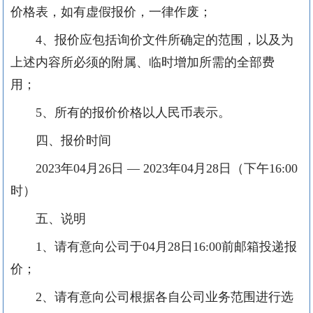
价格表，如有虚假报价，一律作废；
4、报价应包括
询
价文件所确定的范围，以及为
上述内容所必须的附属、临时增加所需的全部费
用
；
5
、所有的报价价格以人民币表示。
四、报价时间
202
3
年
04
月
26
日
— 202
3
年
04
月
28
日（下午
16:00
时）
五、说明
1、请有意向公司于
04
月
28
日
16
:
0
0前
邮箱投递报
价；
2、请有意向公司根据各自公司业务范围进行选