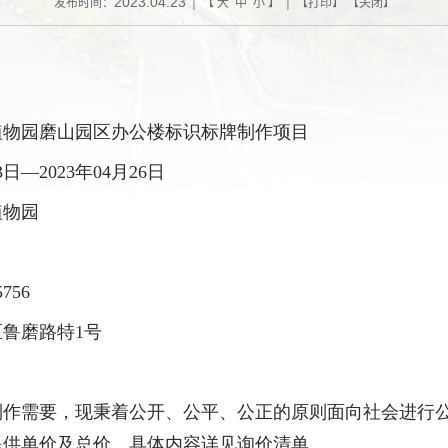
2023.04.23
发布时间：
| 【
大
中
小
】 | 【
打印
】 【
关闭
】
植物园磨山园区办公楼标识标牌制作项目
3
日—
2023
年
04
月
26
日
植物园
5756
区鲁磨路特
1
号
制作需要，现秉着公开、公平、公正的原则面向社会进行
提供单价及总价。具体内容详见询价清单。