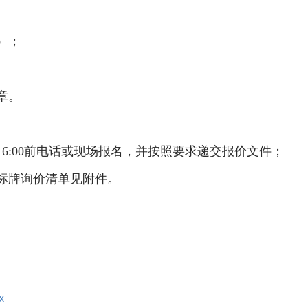
）；
章。
16:00
前
电话或现场报名，并按照要求递交报价文件；
标牌询价清单见附件。
x