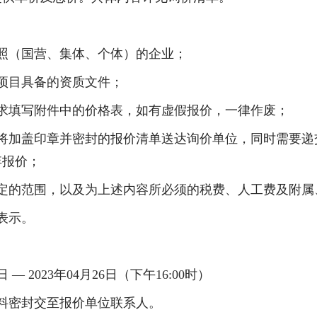
照（国营、集体、个体）的企业；
项目具备的资质文件；
求填写附件中的价格表，如有虚假报价，一律作废；
将加盖印章并密封的报价清单送达询价单位，同时需要递
弃报价；
定的范围，以及为上述内容所必须的税费、人工费及附属
表示。
日 —
2023
年
04
月
26
日（下午
16:00
时）
料密封交至报价单位联系人。