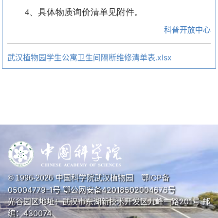
4、具体物
质
询价清单见附件。
科普开放中心
武汉植物园学生公寓卫生间隔断维修清单表.xlsx
中国科学院武汉植物园
鄂ICP备
© 1996-
2026
05004779-1号
鄂公网安备42018502004676号
光谷园区地址：武汉市东湖新技术开发区九峰一路201号 邮
编：430074