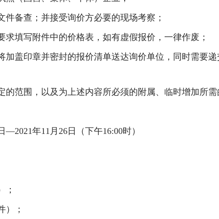
文件备查；并接受询价方必要的现场考察；
要求填写附件中的价格表，如有虚假报价，一律作废；
将加盖印章并密封的报价清单送达询价单位，同时需要递
；
定的范围，以及为上述内容所必须的附属、临时增加所需
日—
2021
年
11
月
26
日（下午
16:00
时）
）；
件）；