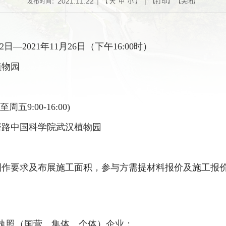
2021.11.22
发布时间：
| 【
大
中
小
】 | 【
打印
】 【
关闭
】
2
日—
2021
年
11
月
26
日（下午
16:00
时）
植物园
至周五
9:00-16:00)
磨路中国科学院武汉植物园
制作要求及布展施工面积，参与方需提材料报价及施工报
执照（国营、集体、个体）企业；