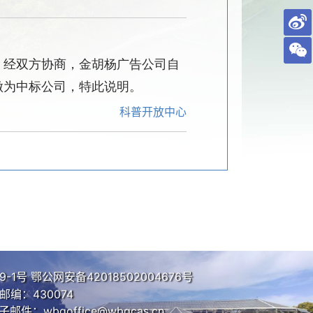
，经双方协商
，
金胡杨广告公司自
做为中标公司，特此说明。
科普开放中心
9-1号
鄂公网安备42018502004676号
编：430074
子邮件：wbgoffice@wbgcas.cn