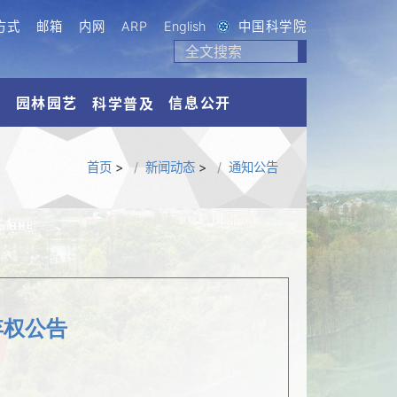
方式
邮箱
内网
ARP
English
中国科学院
流
园林园艺
信息公开
科学普及
首页
>
新闻动态
>
通知公告
弃权公告