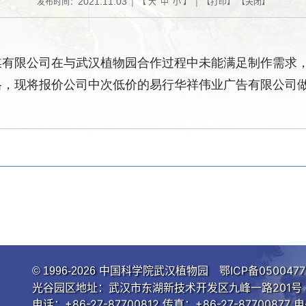
2021.11.03
发布时间：
| 【
大
中
小
】 | 【
打印
】 【
关闭
】
媒有限公司在与武汉植物园合作过程中未能满足制作需求
格
，
现将报价公司中次低价的易行华祥伟业广告有限公司
中国科学院武汉植物园
鄂ICP备0500477
© 1996-
2026
光谷园区地址：武汉市东湖新技术开发区九峰一路201号 邮
电话：+86-27-87700812 传真：+86-27-87700877 电