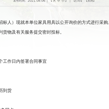
2021.08.06
发布时间：
| 【
大
中
小
】 | 【
打印
】 【
关闭
】
招标人）现就本单位家具用具以公开询价的方式进行采购
列货物及有关服务提交密封投标。
1个工作日内签署合同事宜
历到货