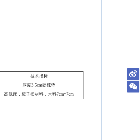
技术指标
厚度3.5cm硬棕垫
高低床，樟子松材料，木料7cm*7cm