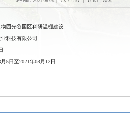
2021.08.04
发布时间：
| 【
大
中
小
】 | 【
打印
】 【
关闭
】
植物园光谷园区科研温棚建设
农业科技有限公司
日
8
月
5
日至
2021
年
08
月
12
日