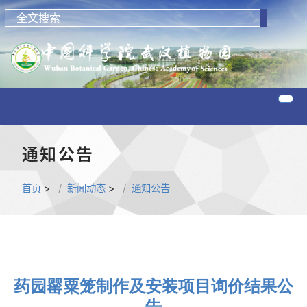
通知公告
首页
>
新闻动态
>
通知公告
药园罂粟笼制作及安装项目询价结果公
告