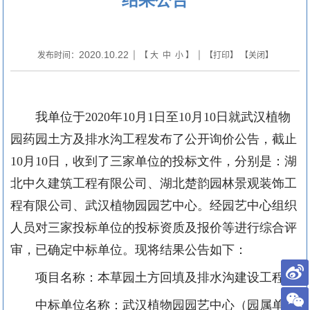
2020.10.22
发布时间：
| 【
大
中
小
】 | 【
打印
】 【
关闭
】
我单位于
2020
年
10
月
1
日至
10
月
10
日就武汉植物
园药园土方及排水沟工程发布了公开询价公告，截止
10
月
10
日，收到了三家单位的投标文件，分别是：湖
北中久建筑工程有限公司、湖北楚韵园林景观装饰工
程有限公司、武汉植物园园艺中心。经园艺中心组织
人员对三家投标单位的投标资质及报价等进行综合评
审，已确定中标单位。
现将结果公告如下：
项目名称：
本草园土方回填及排水沟建设工程
中标单位名称：武汉植物园园艺中心（园属单