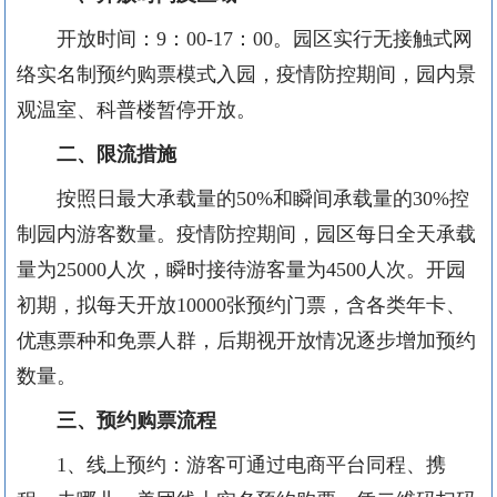
开放时间：
9
：
00-17
：
00
。园区实行无接触式网
络实名制预约购票模式入园，疫情防控期间，园内景
观温室、科普楼暂停开放。
二、
限流措施
按照日最大承载量的
50%
和瞬间承载量的
30%
控
制园内游客数量。疫情防控期间，园区每日全天承载
量为
25000
人次，瞬时接待游客量为
4500
人次。开园
初期，拟每天开放
10000
张预约门票，含各类年卡、
优惠票种和免票人群，后期视开放情况逐步增加预约
数量。
三、
预约购票流程
1、
线上预约：游客可通过电商平台同程、携