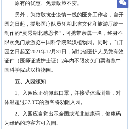
原有的优惠、免票政策不变。
另外，为致敬抗击疫情一线的医务工作者，自开
园之日起，援鄂医疗队员凭湖北省文化和旅游厅统一
制作的
“
灵秀湖北感恩卡
”
，可携带亲属一名，终身不
限次免门票游览中国科学院武汉植物园。同时，自开
园之日起至
2021
年
12
月
31
日，湖北省医护人员凭有效
证件（医师证或护士证）
2
年内不限次免门票游览中
国科学院武汉植物园。
五、入园须知
1
、入园应正确佩戴口罩，并接受体温测量，对
体温超过
37.3
℃的游客将劝阻入园。
2
、入园应自觉出示全国或湖北健康码，健康码
为绿码的游客方可入园。