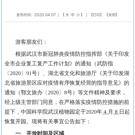
2020.04.07
发布时间：
| 【
大
中
小
】 | 【
打印
】 【
关闭
】
游客朋友们：
根据武汉市新冠肺炎疫情防控指挥部《关于印发
全市企业复工复产工作计划》的通知（武防指
〔
2020
〕
91
号）、湖北省文化和旅游厅《关于印发湖
北省旅游景区应对疫情有序恢复经营的指导意见》的
通知（鄂文旅办〔
2020
〕
8
号）等文件精神及要求，
经上级主管部门同意，在严格落实疫情防控措施的前
提下，中国科学院武汉植物园定于
2020
年
4
月
8
日起
恢复开园。现将有关事宜公告如下：
一、
开放时间及区域