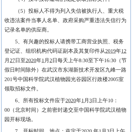
（
5
）投标人不得为列入失信被执行人、重大税
收违法案件当事人名单、政府采购严重违法失信行为
记录名单的供应商。
5
、有兴趣的投标人请携带工商营业执照、税务
登记证、组织机构代码证副本及其复印件从
2019
年
12
月
27
日至
2020
年
1
月
2
日每天上午
8:30
至下午
16:30
（节
假日时间除外）在武汉市东湖新技术开发区九峰一路
201
号中国科学院武汉植物园光谷园区行政楼
2005
室
领取招标文件。
6
、所有投标文件应于
2020
年
1
月
3
日上午
10
：
00
（
北京时间）之前密封递交至中国科学院武汉植物
园开标现场。
7
、开标时间、地点：兹定于
2020
年
1
月
3
日上午