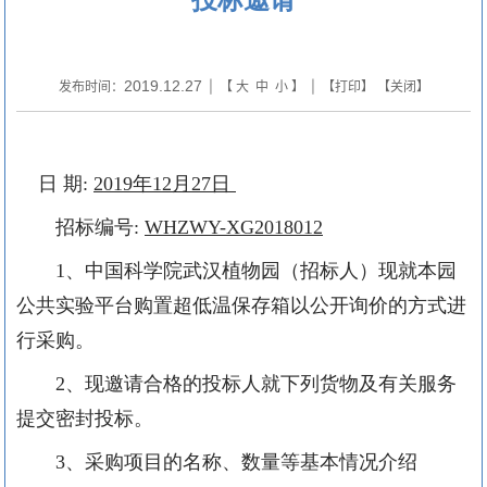
2019.12.27
发布时间：
| 【
大
中
小
】 | 【
打印
】 【
关闭
】
日 期
:
2019
年
12
月
27
日
招标编号
:
WHZWY-XG2018012
1
、中国科学院武汉植物园（招标人）现就本园
公共实验平台购置超低温保存箱以公开询价的方式进
行采购。
2
、现邀请合格的投标人就下列货物及有关服务
提交密封投标。
3
、采购项目的名称、数量等基本情况介绍