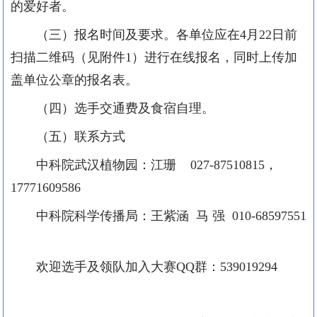
的爱好者。
（三）报名时间及要求。各单位应在
4
月
22
日前
扫描二维码（见附件
1
）进行在线报名，同时上传加
盖单位公章的报名表。
（四）选手交通费及食宿自理。
（五）联系方式
中科院武汉植物园：江珊
027-87510815
，
17771609586
中科院科学传播局：王紫涵
马 强
010-68597551
欢迎选手及领队加入大赛
QQ
群：
539019294