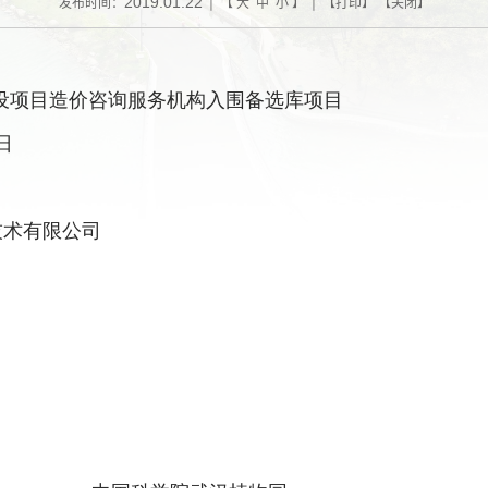
2019.01.22
发布时间：
| 【
大
中
小
】 | 【
打印
】 【
关闭
】
设项目造价咨询服务机构入围备选库项目
日
技术有限公司