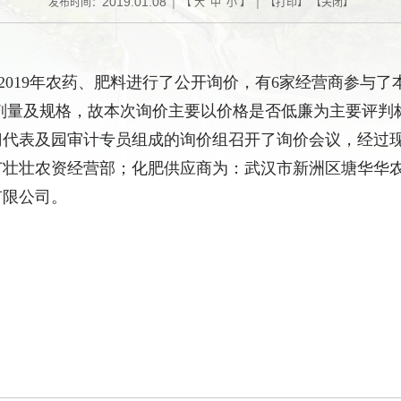
2019.01.08
发布时间：
| 【
大
中
小
】 | 【
打印
】 【
关闭
】
2019
年农药、肥料进行了公开询价，有
6
家经营商参与了
剂量及规格，故本次询价主要以价格是否低廉为主要评判
门代表及园审计专员组成的询价组召开了询价会议，经过
苗壮壮农资经营部；化肥供应商为：武汉市新洲区塘华华
有限公司。