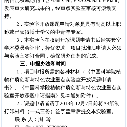
的传统权威期刊（含
Plant Cell, PNAS
和
Nature Plant
）
发表重大研究成果的，经重点实验室审核可滚动支
持。
2
．实验室开放课题申请对象是具有副高以上职
称或已获得博士学位的中青年专家。
3
．本实验室在收到开放课题申请书后经实验室
学术委员会评审，择优资助。项目批准后申请人必须
与实验室签订合同，确保研究任务的完成。
三、申报办法和时间
1
．项目申报所需的各种材料（《中国科学院植
物种质创新与特色农业重点实验室开放课题申请
书》、《中国科学院植物种质创新与特色农业重点实
验室开放课题
申请指南
》见本通知附件）。
2
．课题申请者请于
2018
年
12
月
7
日前将
A4
纸制
打印材料（一式三份）签字盖章后提交本实验室。
联
系
人：周
玲