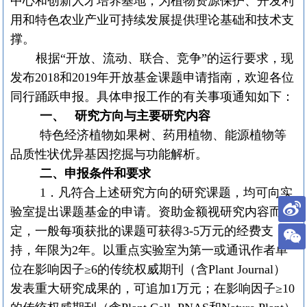
中心和创新人才培养基地，为植物资源保护、开发利
用和特色农业
产业可持续发展
提供理论基础和技术支
撑。
根据
“
开放、流动、联合、竞争
”
的运行要求，现
发布
2018
和
2019
年开放基金课题申请指南，欢迎各位
同行踊跃申报。具体申报工作的有关事项通知如下：
一、
研究方向与主要研究内容
特色经济植物如果树、药用植物、能源植物等
品质性状优异基因挖掘与功能解析。
二、申报条件和要求
1
．凡符合上述研究方向的研究课题，均可向实
验室提出课题基金的申请。资助金额视研究内容而
定，一般每项获批的课题可获得
3-5
万元的经费支
持，年限为
2
年。
以重点实验室为第一或通讯作者单
位在影响因子≥
6
的传统权威期刊（含
Plant Journal
）
发表重大研究成果的，可追加
1
万元；在影响因子≥
10