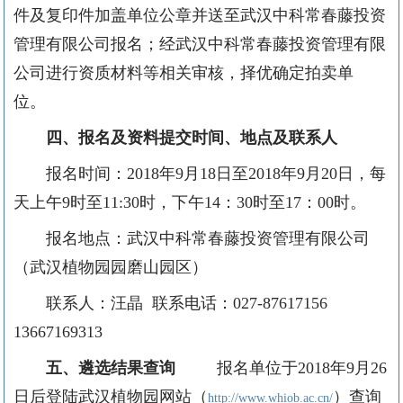
件及复印件加盖单位公章并送至武汉中科常春藤投资
管理有限公司报名；经武汉中科常春藤投资管理有限
公司进行资质材料等相关审核，择优确定拍卖单
位。
四
、
报名及资料提交时间、地点及联系人
报名时间：
2018
年
9
月
18
日至
2018
年
9
月
20
日，每
天上午
9
时至
11:30
时，下午
14
：
30
时至
17
：
00
时。
报名地点：武汉中科常春藤投资管理有限公司
（武汉植物园园磨山园区）
联系人：汪晶 联系电话：
027-87617156
13667169313
五、遴选结果查询
报名单位于
2018
年
9
月
26
日后登陆武汉植物园网站（
）查询
http://www.whiob.ac.cn/