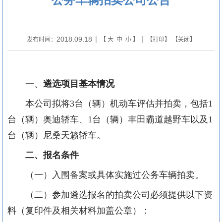
2018.09.18
发布时间：
| 【
大
中
小
】 | 【
打印
】 【
关闭
】
一、
遴选项目基本情况
本公司拟将
3
台（辆）机动车评估并拍卖，包括
1
台（辆）奥迪轿车、
1
台（辆）丰田霸道越野车以及
1
台（辆）尼桑天籁轿车。
二、报名条件
（一）入围备案或具体实施过公务车辆拍卖。
（二）参加遴选报名的拍卖公司必须提供以下资
料（复印件及相关材料加盖公章）：