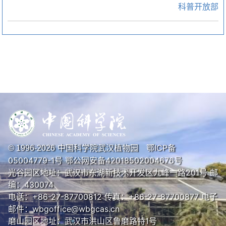
科普开放部
中国科学院武汉植物园
鄂ICP备
© 1996-
2026
05004779-1号
鄂公网安备42018502004676号
光谷园区地址：武汉市东湖新技术开发区九峰一路201号 邮
编：430074
电话：+86-27-87700812 传真：+86-27-87700877 电子
邮件：wbgoffice@wbgcas.cn
磨山园区地址：武汉市洪山区鲁磨路特1号