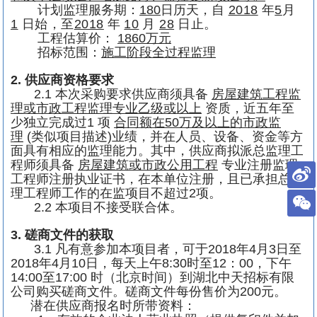
计划监理服务期：
180
日历天，
自
2018
年
5
月
1
日始，至
2018
年
10
月
28
日止。
工程估算价：
1860
万元
招标范围：
施工阶段全过程监理
2.
供应商资格要求
2.1
本次采购要求供应商须具备
房屋建筑工程监
理或市政工程监理专业乙级或以上
资质，近五年至
少独立完成过
1
项
合同额在
50
万及以上的市政监
理
(
类似项目描述
)
业绩，并在人员、设备、资金等方
面具有相应的监理能力。其中，供应商拟派总监理工
程师须具备
房屋建筑或市政公用工程
专业注册监理
工程师注册执业证书，在本单位注册，且已承担总监
理工程师工作的在监项目不超过
2
项。
2.2
本项目不接受联合体。
3.
磋商文件的获取
3.1
凡有意参加本项目者，可于
2018
年
4
月
3
日至
2018
年
4
月
10
日，每天上午
8:30
时至
12
：
00
，下午
14:00
至
17:00
时（北京时间）到湖北中天招标有限
公司购买磋商文件。磋商文件每份售价为
200
元。
潜在供应商报名时所带资料：