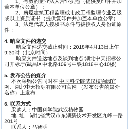
1
、有效的企业法人营业执照（提供复印件并加
盖本单位公章）；
2
、房屋建筑工程监理或市政工程监理专业乙级
或以上资质证书（提供复印件并加盖本单位公章）；
3
、法定代表人授权书原件与被授权人身份证原
件；
4.
响应文件的递交
响应文件递交截止时间：
2018
年
4
月
13
日上午
9:30
时（北京时间）
响应文件送达地点及谈判地点
:
湖北中天招标公
司开标厅
(
武昌区中北路
109
号中铁
1818
中心
10
楼
)
5.
发布公告的媒介
本次采购公告同时在
中国科学院武汉植物园官
网、湖北中天招标有限公司官网
（发布公告的媒介
名称）上发布。
6.
联系方式
采购人：中国科学院武汉植物园
地
址：湖北省武汉市东湖新技术开发区九峰一路
201
号
联系人：马智明