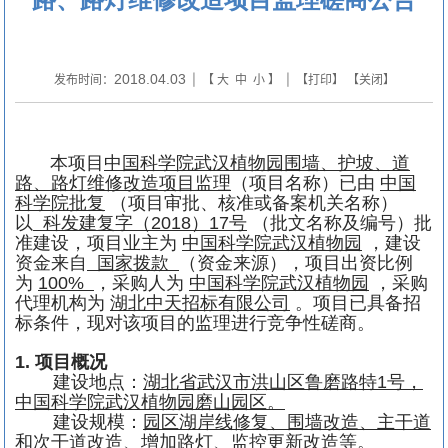
2018.04.03
发布时间：
| 【
大
中
小
】 | 【
打印
】 【
关闭
】
本项目
中国科学院武汉植物园围墙、护坡、道
路、路灯维修改造项目监理
（项目名称）已由
中国
科学院批复
（项目审批、核准或备案机关名称）
以
科发建复字（
2018
）
17
号
（批文名称及编号）批
准建设，项目业主为
中国科学院武汉植物园
，建设
资金来自
国家拨款
（资金来源），项目出资比例
为
100%
，采购人为
中国科学院武汉植物园
，采购
代理机构为
湖北中天招标有限公司
。项目已具备招
标条件，现对该项目的监理进行竞争性磋商。
1.
项目概况
建设地点：
湖北省武汉市洪山区鲁磨路特
1
号，
中国科学院武汉植物园磨山园区。
建设规模：
园区湖岸线修复、围墙改造、主干道
和次干道改造、增加路灯、监控更新改造等。