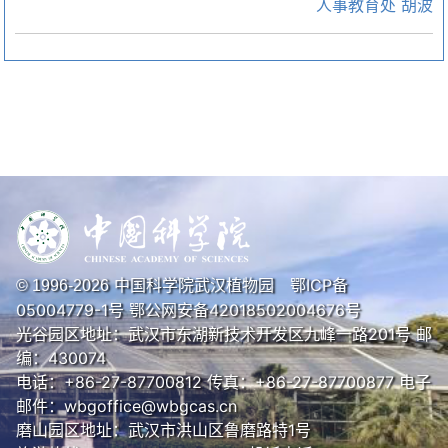
人事教育处 胡波
中国科学院武汉植物园
鄂ICP备
© 1996-
2026
05004779-1号
鄂公网安备42018502004676号
光谷园区地址：武汉市东湖新技术开发区九峰一路201号 邮
编：430074
电话：+86-27-87700812 传真：+86-27-87700877 电子
邮件：wbgoffice@wbgcas.cn
磨山园区地址：武汉市洪山区鲁磨路特1号