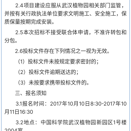
2.4
项目建设应服从武汉植物园相关部门监管，
并按有关行政执法单位要求文明施工、安全施工，保
质保量按期完成安装。
2.5
本次招标不接受联合体申请，不准许转包和
分包。
2.6
投标文件存在下列情况之一视为无效。
（
1
）投标文件未按规定要求密封的；
（
2
）投标文件逾期送达的；
（
3
）未按要求携带投标文件的。
三、报名须知
3.1
报名时间：
2017
年
10
月
10
日
8:30-2017
年
10
月
11
日
16:30
3.2
地点：中国科学院武汉植物园新园区
1
号楼
2004
室