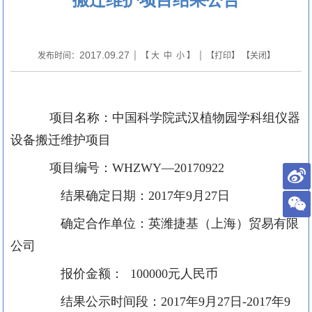
2017.09.27
发布时间：
| 【
大
中
小
】 | 【
打印
】 【
关闭
】
项目名称：中国科学院武汉植物园学科组仪器
设备搬迁维护项目
项目编号：
WHZWY—20170922
结果确定日期：
2017
年
9
月
27
日
确定合作单位：英潍捷基（上海）贸易有限
公司
报价金额：
100000
元人民币
结果公示时间段：
2017
年
9
月
27
日
-2017
年
9