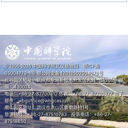
中国科学院武汉植物园
鄂ICP备
© 1996-
2026
05004779-1号
鄂公网安备42018502004676号
光谷园区地址：武汉市东湖新技术开发区九峰一路201号 邮
编：430074
电话：+86-27-87700812 传真：+86-27-87700877 电子
邮件：wbgoffice@wbgcas.cn
磨山园区地址：武汉市洪山区鲁磨路特1号
旅游热线：+86-27-87510783 投诉电话：+86-27-
87518650