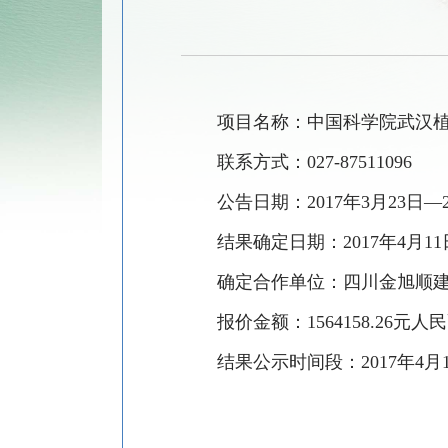
项目名称：中国科学院武汉
联系方式：
027-87511096
公告日期：
2017
年
3
月
23
日—
结果确定日期：
2017
年
4
月
11
确定合作单位：
四川金旭顺
报价金额：
1564158.26
元人民
结果公示时间段：
2017
年
4
月