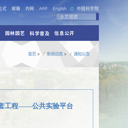
方式
邮箱
内网
ARP
English
中国科学院
流
园林园艺
信息公开
科学普及
首页
>
新闻动态
>
通知公告
套工程——公共实验平台