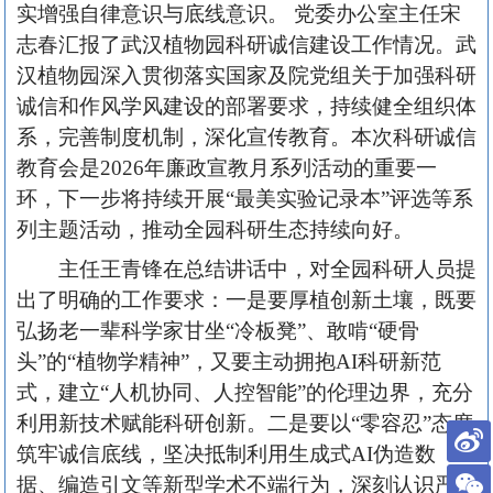
实增强自律意识与底线意识。 党委办公室主任宋
志春汇报了武汉植物园科研诚信建设工作情况。武
汉植物园深入贯彻落实国家及院党组关于加强科研
诚信和作风学风建设的部署要求，持续健全组织体
系，完善制度机制，深化宣传教育。本次科研诚信
教育会是2026年廉政宣教月系列活动的重要一
环，下一步将持续开展“最美实验记录本”评选等系
列主题活动，推动全园科研生态持续向好。
主任王青锋在总结讲话中，对全园科研人员提
出了明确的工作要求：一是要厚植创新土壤，既要
弘扬老一辈科学家甘坐“冷板凳”、敢啃“硬骨
头”的“植物学精神”，又要主动拥抱AI科研新范
式，建立“人机协同、人控智能”的伦理边界，充分
利用新技术赋能科研创新。二是要以“零容忍”态度
筑牢诚信底线，坚决抵制利用生成式AI伪造数
据、编造引文等新型学术不端行为，深刻认识严管