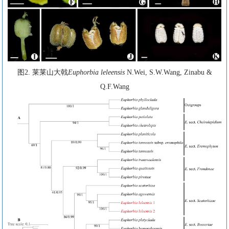
图2. 莱莱山大戟
Euphorbia leleensis
N.Wei, S.W.Wang, Zinabu &
Q.F.Wang