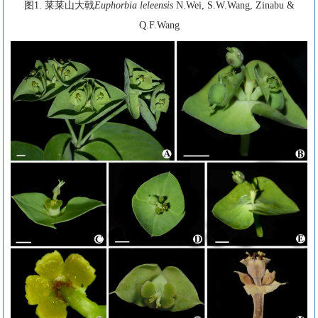
图1. 莱莱山大戟
Euphorbia leleensis
N.Wei, S.W.Wang, Zinabu &
Q.F.Wang