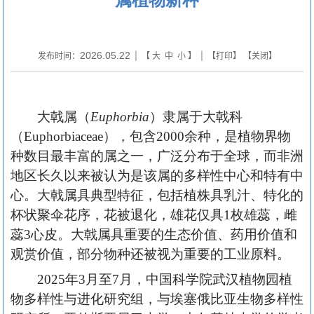
2026.05.22
发布时间：
| 【
大
中
小
】 | 【
打印
】 【
关闭
】
大戟属（
Euphorbia
）隶属于大戟科
（Euphorbiaceae），包含2000余种，是植物界物
种数目最丰富的属之一，广泛分布于全球，而非洲
地区长久以来被认为是该属的多样性中心和特有中
心。大戟属具典型特征，包括植株具乳汁、特化的
杯状聚伞花序，花被退化，雄花仅具1枚雄蕊，雌
蕊3心皮。大戟属具重要的生态价值、药用价值和
观赏价值，部分物种还被视为重要的工业原料。
2025年3月至7月，中国科学院武汉植物园植
物多样性与进化研究组，与埃塞俄比亚生物多样性