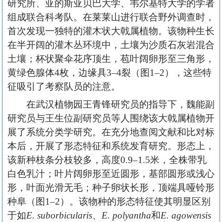
研究所、亚的斯亚贝巴大学、韦尔基特大学的学者
组成联合科考队。在莱莱山进行联合野外调查时，
首次发现一独特的灌木状大戟属植物。该物种生长
在半开阔的灌木丛环境中，土壤为沙质石灰岩混合
土壤；杯状聚伞花序顶生，苞叶阔卵形至三角形，
黄绿色腺体4枚，边缘具3–4裂（图1–2），这些特
征吸引了考察队员的注意。
在武汉植物园王青锋研究员的指导下，魏能副
研究员与王生位副研究员等人围绕该大戟属植物开
展了系统分类学研究。在充分地查阅文献和比对标
本后，开展了形态特征和系统发育研究。形态上，
该新种枝条分枝较多，高度0.9–1.5米，全株带乳
白色乳汁；叶片阔卵形至近圆形，基部圆形或浅心
形，叶面光滑无毛；种子卵状长形，顶端具哑铃形
种阜（图1–2）。该物种的形态特征使其明显区别
于如
E. suborbicularis、E. polyantha
和
E. agowensis