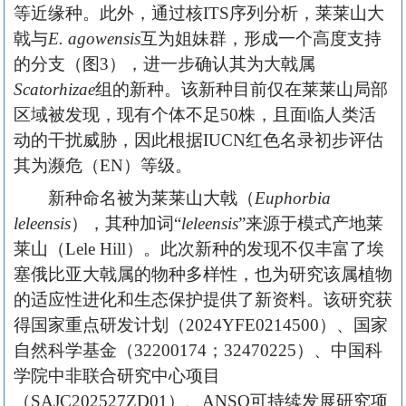
等近缘种。此外，通过核ITS序列分析，莱莱山大
戟与
E. agowensis
互为姐妹群，形成一个高度支持
的分支（图3），进一步确认其为大戟属
Scatorhizae
组的新种。该新种目前仅在莱莱山局部
区域被发现，现有个体不足50株，且面临人类活
动的干扰威胁，因此根据IUCN红色名录初步评估
其为濒危（EN）等级。
新种命名被为莱莱山大戟（
Euphorbia
leleensis
），其种加词“
leleensis
”来源于模式产地莱
莱山（Lele Hill）。此次新种的发现不仅丰富了埃
塞俄比亚大戟属的物种多样性，也为研究该属植物
的适应性进化和生态保护提供了新资料。该研究获
得国家重点研发计划（2024YFE0214500）、国家
自然科学基金（32200174；32470225）、中国科
学院中非联合研究中心项目
（SAJC202527ZD01）、ANSO可持续发展研究项