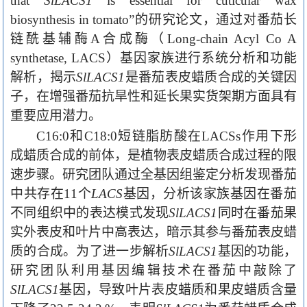
that
SlLACS1
is essential for cuticular wax
biosynthesis in tomato”
的研究论文，通过对番茄长
链酰基辅酶
A
合成酶（
Long-chain Acyl Co A
synthetase, LACS
）基因家族进行系统分析和功能
解析，揭示
SlLACS1
是番茄表皮蜡质合成的关键因
子，在增强番茄抗旱性和延长果实货架期方面具有
重要应用潜力。
C16:0
和
C18:0
短链脂肪酸在
LACSs
作用下形
成蜡质合成的前体，
是植物表皮蜡质合成过程的
限
速
步骤。
研究团队通过全基因组鉴定分析发现番茄
中共存在
11
个
LACS
基因，分析该家族基因在番茄
不同组织中的表达模式发现
SlLACS1
同时在番茄果
实外表皮和叶片中高表达，暗示其参与番茄表皮蜡
质的合成。为了进一步解析
SlLACS1
基因的功能，
研究团队利用基因编辑技术在番茄中敲除了
SlLACS1
基因，导致叶片表皮蜡质和果皮蜡质含量