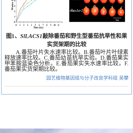
图
1
、
SlLACS1
敲除番茄和野生型番茄抗旱性和果
实货架期的比较
A.
番茄叶片失水速率比较。
B.
番茄叶片叶绿素
释放速率比较。
C.
番茄幼苗抗旱实验。
D.
番茄果实
甲苯胺蓝染色分析。
E.
番茄果实失水速率比较。
F.
番茄果实货架期比较。
园艺植物基因组与分子改良学科组 吴攀