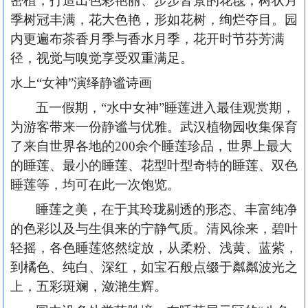
密植，打造出色彩艳丽、步步皆景的花毯；树状月
季树冠丰满，花大色艳，形如花树，绚烂夺目。园
内更遍布茶香月季与香水月季，花开时节芬芳满
径，视觉与嗅觉享受双重满足。
水上
“女神”演绎静谧诗画
五一假期，
“水中女神”睡莲进入最佳观赏期，
为游客带来一份静谧与优雅。武汉植物园收集保育
了来自世界各地的200余个睡莲珍品，世界上最大
的睡莲、最小的睡莲、花型叶型奇特的睡莲、双色
睡莲等，均可在此一次饱览。
睡莲之美，在于其玲珑剔透的形态、丰富纯净
的色彩以及与生俱来的宁静气质。清风徐来，碧叶
轻摇，各色睡莲悠然绽放，从柔粉、浅黄、蓝紫，
到橘色、纯白、深红，如宝石般点缀于粼粼波光之
上，五彩斑斓，潋滟生辉。