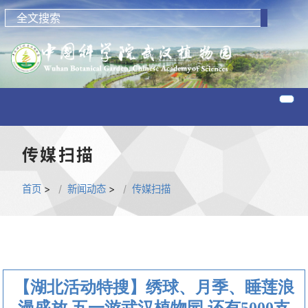
传媒扫描
首页
>
新闻动态
>
传媒扫描
【湖北活动特搜】绣球、月季、睡莲浪
漫盛放 五一游武汉植物园 还有5000支