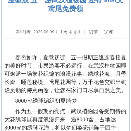
鸢尾免费领
2026.06.09
发布时间：
| 【
大
中
小
】 | 【
打印
】 【
关闭
】
春色如许，夏意初绽，五一假期正逢连春接夏
的美好时节。市民游客不必远行，在武汉植物园即
可邂逅一场繁花织锦的浪漫花事。绣球花海、月季
长廊、睡莲秘境、鸢尾花园等，万千花色交织出绚
烂灵动的诗意画卷，让您在家门口尽享自然之美。
8000㎡绣球编织初夏绮梦
作为五一假期的亮点，武汉植物园备受期待的
大花绣球展再度浪漫归来。逾
8000盆、占地达
8000㎡的绣球花海，将以梦幻姿态铺陈于园中，