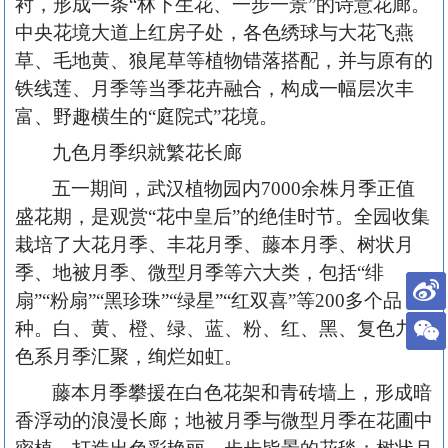
衬，形成一条“林下生花、一步一景”的诗意花廊。
中央花境大道上红房子处，各色绣球与大花飞燕
草、毛地黄、狼尾草等植物错落搭配，并与原有的
铁线莲、月季等当季花卉融合，构成一幅层次丰
富、野趣横生的“庭院式”花境。
九色月季织就繁花长廊
五一期间，武汉植物园内
7000余株月季正值
盛花期，是观赏“花中皇后”的绝佳时节。全园收集
栽培了大花月季、丰花月季、藤本月季、树状月
季、地被月季、微型月季等六大类，包括“绯
扇”“粉扇”“黑珍珠”“绿星”“红双喜”等200多个品
种。白、黄、橙、绿、蓝、粉、红、黑、复色九大
色系月季汇聚，绚烂如虹。
藤本月季攀援在白色花架和青砖墙上，形成暗
香浮动的浪漫长廊；地被月季与微型月季在花圃中