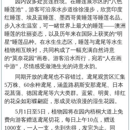
园内设多处赏莲胜境。在睡莲展示区的
“八色
睡莲池”，游客可沿亲水步道徐徐漫步，欣赏印度
红睡莲、埃及蓝睡莲、墨西哥黄睡莲等睡莲名品。
步入水生温室，可一睹世界上最大的睡莲——澳洲
睡莲的壮丽姿态，以及历年来在国际上获奖的“明
星”睡莲品种。在水生生态区，睡莲与鸢尾等水生
植物相互映衬，共同构成了一幅充满自然诗意
的“莫奈花园”画卷。游客沿水而行，宛若“人在画
中游”，尽情感受潋滟生光的诗意水韵。
同期开放的鸢尾也不容错过。鸢尾观赏区汇集
5万株、60余种鸢尾，涵盖路易斯安那鸢尾、日本
花菖蒲、德国鸢尾等六大类群。蓝紫、明黄、绯红
的花朵如彩蝶翩跹，形成灵动浪漫的湿生花园。
5月1日至5日，植物园将在园内梧桐大道上免
费向游客赠送鸢尾切花，每日上午10点，赠送
1000支，一人一支，先到先得，发完为止。同