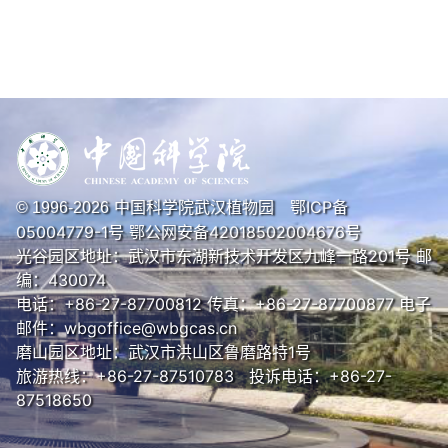
中国科学院武汉植物园
鄂ICP备
© 1996-
2026
05004779-1号
鄂公网安备42018502004676号
光谷园区地址：武汉市东湖新技术开发区九峰一路201号 邮
编：430074
电话：+86-27-87700812 传真：+86-27-87700877 电子
邮件：wbgoffice@wbgcas.cn
磨山园区地址：武汉市洪山区鲁磨路特1号
旅游热线：+86-27-87510783 投诉电话：+86-27-
87518650