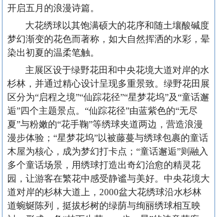
开启五月的浪漫诗篇。
大花绣球以其饱满硕大的花序和随土壤酸碱度
梦幻渐变的花色而著称，如大自然挥洒的水彩，晕
染出初夏的温柔笔触。
主展区设于绿野花田和中央花境大道对岸的水
杉林，并通过精心设计呈现多重景致。绿野花田展
区分为
“启程之境”“仙踪花径”“星梦花坞”及“童话邂
逅”四个主题景点。“仙踪花径”由蓝紫色的“无尽
夏”与粉嫩的“花手鞠”等绣球夹道两边，营造浪漫
漫步体验；“星梦花坞”以被藤蔓与绣球包裹的童话
木屋为核心，成为梦幻打卡点；“童话邂逅”则融入
多个童话场景，用绣球打造出奇幻治愈的精灵花
园，让游客在繁花中感受静谧与美好。中央花境大
道对岸的杉林大道上，2000盆大花绣球沿水杉林
道蜿蜒陈列，挺拔杉树的绿荫与绚丽绣球相互映