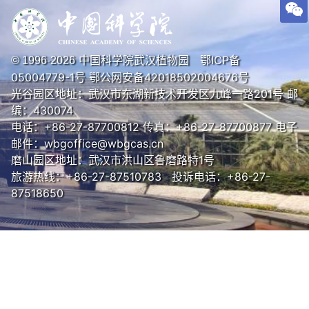
中国科学院武汉植物园
鄂ICP备
© 1996-
2026
05004779-1号
鄂公网安备42018502004676号
光谷园区地址：武汉市东湖新技术开发区九峰一路201号 邮
编：430074
电话：+86-27-87700812 传真：+86-27-87700877 电子
邮件：wbgoffice@wbgcas.cn
磨山园区地址：武汉市洪山区鲁磨路特1号
旅游热线：+86-27-87510783 投诉电话：+86-27-
87518650